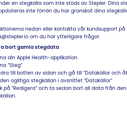
der en stegkälla som inte stöds av Stepler. Dina s
pdateras inte förrän du har granskat dina stegkällo
truktionerna nedan eller kontakta vår kundsupport på
@stepler.io om du har ytterligare frågor.
 Ta bort gamla stegdata
a din Apple Health-applikation
na ”Steg”
dra till botten av sidan och gå till ”Datakällor och 
 den ogiltiga stegkällan i avsnittet ”Datakällor”
k på ”Redigera” och ta sedan bort all data från den
källan.