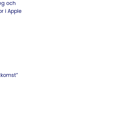
teg och
r i Apple
åtkomst”