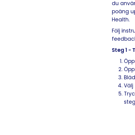
du använ
poäng up
Health.
Följ ins
feedback
Steg 1 -
Öppn
Öpp
Bläd
Välj
Tryc
steg