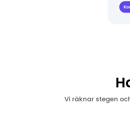
Ko
H
Vi räknar stegen och