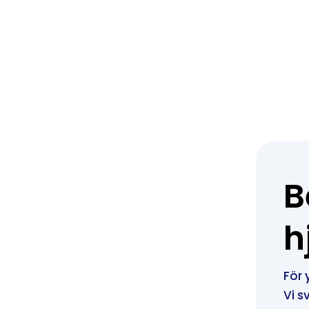
B
h
För 
Vi s