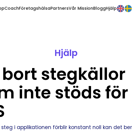
pp
Coach
Företagshälsa
Partners
Vår Mission
Blogg
Hjälp
Hjälp
 bort stegkällor
m inte stöds för
S
teg i applikationen förblir konstant noll kan det be