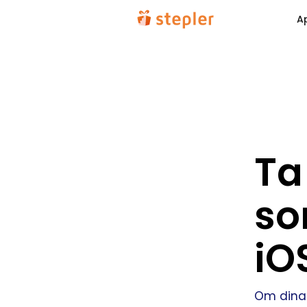
A
Ta
so
iO
Om dina s